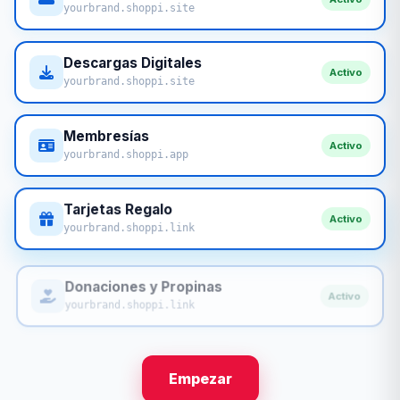
yourbrand.shoppi.site
Descargas Digitales
Activo
yourbrand.shoppi.site
Membresías
Activo
yourbrand.shoppi.app
Tarjetas Regalo
Activo
yourbrand.shoppi.link
Donaciones y Propinas
Activo
yourbrand.shoppi.link
Empezar